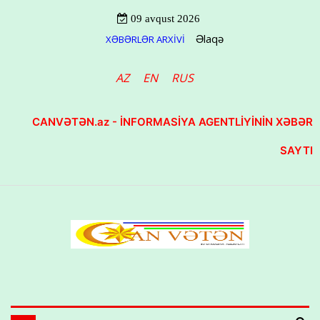
09 avqust 2026
Əlaqə
XƏBƏRLƏR ARXİVİ
AZ
EN
RUS
CANVƏTƏN.az - İNFORMASİYA AGENTLİYİNİN XƏBƏR
SAYTI