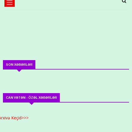
SON XƏBƏRLƏR
CAN VƏTƏN - ÖZƏL XƏBƏRLƏR
Arxivə Keçid>>>