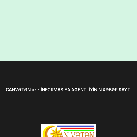
CANVƏTƏN.az - İNFORMASİYA AGENTLİYİNİN XƏBƏR SAYTI