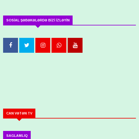
SOSİAL ŞƏBƏKƏLƏRDƏ BİZİ İZLƏYİN
CAN VƏTƏN TV
SAGLAMLIQ