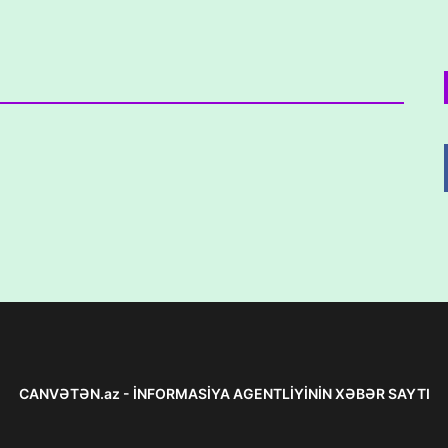
CANVƏTƏN.az - İNFORMASİYA AGENTLİYİNİN XƏBƏR SAYTI