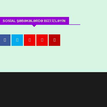
SOSİAL ŞƏBƏKƏLƏRDƏ BİZİ İZLƏYİN