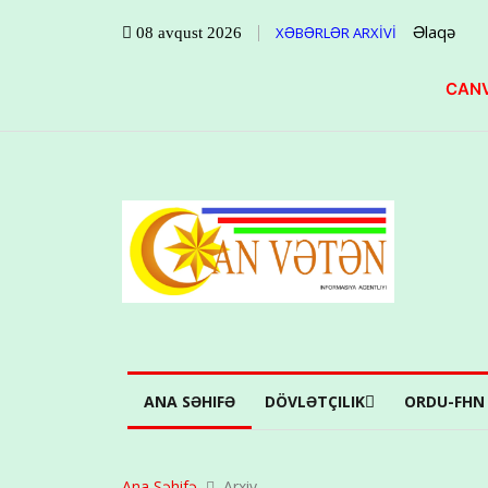
Əlaqə
XƏBƏRLƏR ARXİVİ
08 avqust 2026
CANV
ANA SƏHIFƏ
DÖVLƏTÇILIK
ORDU-FHN
Ana Səhifə
Arxiv