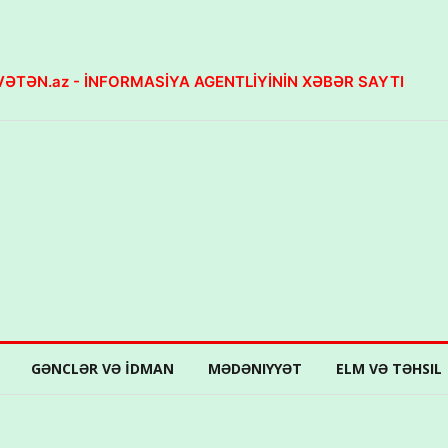
ƏTƏN.az - İNFORMASİYA AGENTLİYİNİN XƏBƏR SAYTI
GƏNCLƏR VƏ İDMAN
MƏDƏNIYYƏT
ELM VƏ TƏHSIL