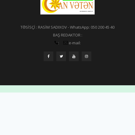
TƏSİSÇİ : RASİM SADIXOV - WhatsApp: 050 200 45 40
BAŞ REDAKTOR :
:
e-mail: