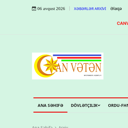
Əlaqə
XƏBƏRLƏR ARXİVİ
06 avqust 2026
CANV
ANA SƏHIFƏ
DÖVLƏTÇILIK
ORDU-FH
Ana Səhifə
Arxiv