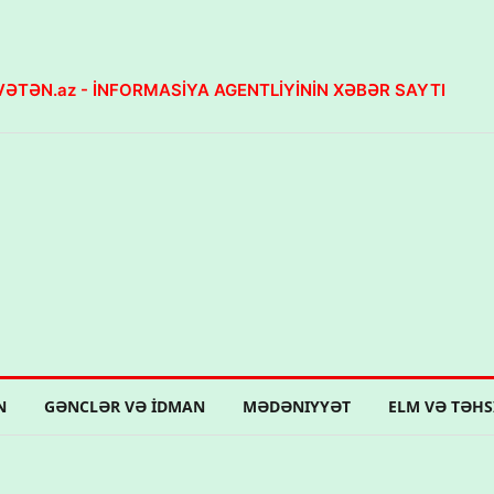
ƏTƏN.az - İNFORMASİYA AGENTLİYİNİN XƏBƏR SAYTI
N
GƏNCLƏR VƏ İDMAN
MƏDƏNIYYƏT
ELM VƏ TƏHS